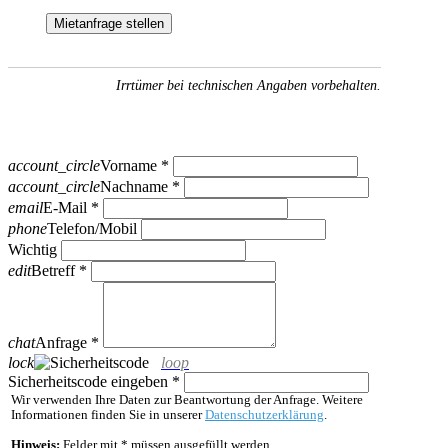
Mietanfrage stellen
Irrtümer bei technischen Angaben vorbehalten.
account_circle
Vorname *
account_circle
Nachname *
email
E-Mail *
phone
Telefon/Mobil
Wichtig
edit
Betreff *
chat
Anfrage *
lock
loop
Sicherheitscode eingeben *
Wir verwenden Ihre Daten zur Beantwortung der Anfrage. Weitere
Informationen finden Sie in unserer
Datenschutzerklärung
.
Hinweis:
Felder mit * müssen ausgefüllt werden.