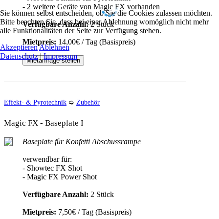
- 2 weitere Geräte von Magic FX vorhanden
Sie können selbst entscheiden, ob Sie die Cookies zulassen möchten.
Bitte beachten Sie, dass bei einer Ablehnung womöglich nicht mehr
Verfügbare Anzahl:
2 Stück
alle Funktionalitäten der Seite zur Verfügung stehen.
Mietpreis:
14,00€ / Tag (Basispreis)
Akzeptieren
Ablehnen
Datenschutz
|
Impressum
Mietanfrage stellen
Effekt- & Pyrotechnik
➭
Zubehör
Magic FX - Baseplate I
Baseplate für Konfetti Abschussrampe
verwendbar für:
- Showtec FX Shot
- Magic FX Power Shot
Verfügbare Anzahl:
2 Stück
Mietpreis:
7,50€ / Tag (Basispreis)