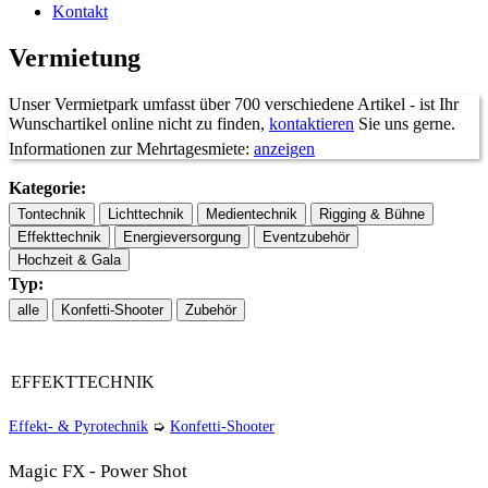
Kontakt
Vermietung
Unser Vermietpark umfasst über 700 verschiedene Artikel - ist Ihr
Wunschartikel online nicht zu finden,
kontaktieren
Sie uns gerne.
Informationen zur Mehrtagesmiete:
anzeigen
Kategorie:
Typ:
ab 7
Tage:
1 Tag
2 Tage
3 Tage
4 Tage
5 Tage
6 Tage
Tage
auf
EFFEKTTECHNIK
Faktor:
1x
1,5x
2x
2,5x
3x
3,3x
Anfrage
Effekt- & Pyrotechnik
➭
Konfetti-Shooter
Magic FX - Power Shot