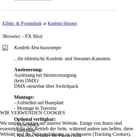
Effekt- & Pyrotechnik
➭
Konfetti-Shooter
Showtec - FX Shot
Konfetti Abschussrampe
...für elektrische Konfetti- und Streamer-Kanonen.
Ansteuerung:
Auslösung bei Stromversorgung
(kein DMX)
DMX-steuerbar über Switchpack
Montage:
- Aufstellen auf Baseplate
- Montage in Traverse
WIR VERWENDEN COOKIES
Optional verfügbar:
Wir nutzen Cookies auf unserer Website. Einige von ihnen sind
- Switchpack
essenziell für den Betrieb der Seite, während andere uns helfen, diese
- Baseplate
Website und die Nutzererfahrung zu verbessern (Tracking Cookies).
- Not-Aus Schalter für Pyrotechnik