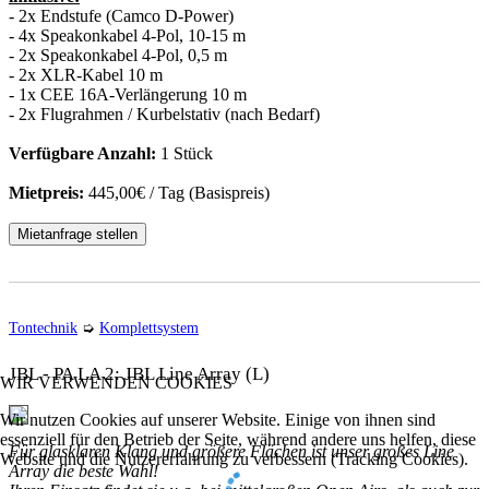
- 2x Endstufe (Camco D-Power)
- 4x Speakonkabel 4-Pol, 10-15 m
- 2x Speakonkabel 4-Pol, 0,5 m
- 2x XLR-Kabel 10 m
- 1x CEE 16A-Verlängerung 10 m
- 2x Flugrahmen / Kurbelstativ (nach Bedarf)
Verfügbare Anzahl:
1 Stück
Mietpreis:
445,00€ / Tag (Basispreis)
Mietanfrage stellen
Tontechnik
➭
Komplettsystem
JBL - PA LA 2: JBL Line Array (L)
WIR VERWENDEN COOKIES
Wir nutzen Cookies auf unserer Website. Einige von ihnen sind
essenziell für den Betrieb der Seite, während andere uns helfen, diese
Für glasklaren Klang und größere Flächen ist unser großes Line
Website und die Nutzererfahrung zu verbessern (Tracking Cookies).
Array die beste Wahl!