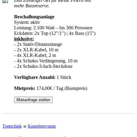
Das Einsteiger-Set für kleine Feiern mit
mehr Bassreserve.
Beschallungsanlage
System:
aktiv
Leistung:
2.100 Watt – bis 300 Personen
Eckdaten:
2x Top (12"/1") | 4x Bass (15")
inklusive:
- 2x Stativ/Distanzstange
- 2x XLR-Kabel, 10 m
- 4x XLR-Kabel, 2 m
- 4x Schuko-Verlängerung, 10 m
- 2x Schuko-3-fach-Steckdose
Verfügbare Anzahl:
1 Stück
Mietpreis:
174,00€ / Tag (Basispreis)
Mietanfrage stellen
Tontechnik
➭
Komplettsystem