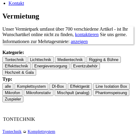
Kontakt
Vermietung
Unser Vermietpark umfasst über 700 verschiedene Artikel - ist Ihr
Wunschartikel online nicht zu finden,
kontaktieren
Sie uns gerne.
Informationen zur Mehrtagesmiete:
anzeigen
Kategorie:
Typ:
ab 7
Tage:
1 Tag
2 Tage
3 Tage
4 Tage
5 Tage
6 Tage
Tage
auf
Faktor:
1x
1,5x
2x
2,5x
3x
3,3x
Anfrage
TONTECHNIK
Tontechnik
➭
Komplettsystem