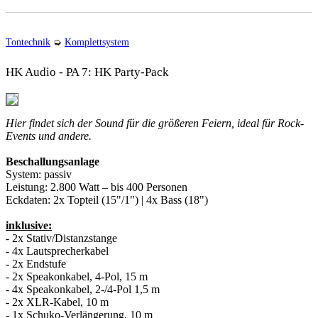
Tontechnik
➭
Komplettsystem
HK Audio - PA 7: HK Party-Pack
Hier findet sich der Sound für die größeren Feiern, ideal für Rock-
Events und andere.
Beschallungsanlage
System:
passiv
Leistung:
2.800 Watt – bis 400 Personen
Eckdaten:
2x Topteil (15"/1") | 4x Bass (18")
inklusive:
- 2x Stativ/Distanzstange
- 4x Lautsprecherkabel
- 2x Endstufe
- 2x Speakonkabel, 4-Pol, 15 m
- 4x Speakonkabel, 2-/4-Pol 1,5 m
- 2x XLR-Kabel, 10 m
- 1x Schuko-Verlängerung, 10 m