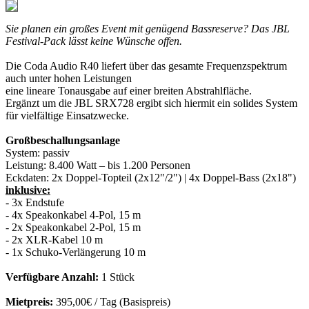
Sie planen ein großes Event mit genügend Bassreserve? Das JBL
Festival-Pack lässt keine Wünsche offen.
Die Coda Audio R40 liefert über das gesamte Frequenzspektrum
auch unter hohen Leistungen
eine lineare Tonausgabe auf einer breiten Abstrahlfläche.
Ergänzt um die JBL SRX728 ergibt sich hiermit ein solides System
für vielfältige Einsatzwecke.
Großbeschallungsanlage
System:
passiv
Leistung:
8.400 Watt – bis 1.200 Personen
Eckdaten:
2x Doppel-Topteil (2x12"/2") | 4x Doppel-Bass (2x18")
inklusive:
- 3x Endstufe
- 4x Speakonkabel 4-Pol, 15 m
- 2x Speakonkabel 2-Pol, 15 m
- 2x XLR-Kabel 10 m
- 1x Schuko-Verlängerung 10 m
Verfügbare Anzahl:
1 Stück
Mietpreis:
395,00€ / Tag (Basispreis)