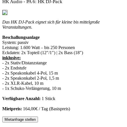
HK Audio - PA 6: HK DJ-Pack
Das HK DJ-Pack eignet sich für kleine bis mittelgroße
Veranstaltungen.
Beschallungsanlage
System:
passiv
Leistung:
1.600 Watt – bis 250 Personen
Eckdaten:
2x Topteil (12"/1") | 2x Bass (18")
inklusive:
- 2x Stativ/Distanzstange
- 2x Endstufe
- 2x Speakonkabel 4-Pol, 15 m
- 2x Speakonkabel 2-Pol, 1,5 m
- 2x XLR-Kabel, 10 m
- 1x Schuko-Verlängerung, 10 m
Verfügbare Anzahl:
1 Stück
Mietpreis:
164,00€ / Tag (Basispreis)
Mietanfrage stellen