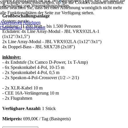
Ihren Einsatz findet sie u.a. bei mittelgroßen Open Airs, als auch zur
Sie können selbst entscheiden, ob Sie die Cookies zulassen möchten.
Beschallug von Veranstaltungshallen.
Bitte beachten Sie, dass bei einer Ablehnung womöglich nicht mehr
alle Funktionalitäten der Seite zur Verfügung stehen.
Großbeschallungsanlage
System:
passiv
Akzeptieren
Ablehnen
Leistung:
11.200 Watt – bis 1.500 Personen
Datenschutz
|
Impressum
Eckdaten:
4x Line Array-Modul - JBL VRX932LA-1
(1x12"/3x1,5")
2x Line Array-Modul - JBL VRX932LA (1x12"/3x1“)
4x Doppel-Bass - JBL SRX728 (2x18")
inklusive:
- 4x Endstufe (3x Camco D-Power, 1x T-Amp)
- 6x Speakonkabel 4-Pol, 10-15 m
- 2x Speakonkabel 4-Pol, 0,5 m
- 2x Speakon-4-Pol-Crossover (1/2 -> 2/1)
- 2x XLR-Kabel 10 m
- CEE 16A-Verlängerung 10 m
- 2x Flugrahmen
Verfügbare Anzahl:
1 Stück
Mietpreis:
699,00€ / Tag (Basispreis)