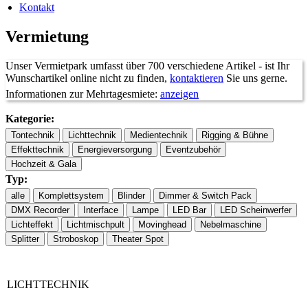
Kontakt
Vermietung
Unser Vermietpark umfasst über 700 verschiedene Artikel - ist Ihr
Wunschartikel online nicht zu finden,
kontaktieren
Sie uns gerne.
Informationen zur Mehrtagesmiete:
anzeigen
Kategorie:
Typ:
ab 7
Tage:
1 Tag
2 Tage
3 Tage
4 Tage
5 Tage
6 Tage
Tage
auf
Faktor:
1x
1,5x
2x
2,5x
3x
3,3x
Anfrage
LICHTTECHNIK