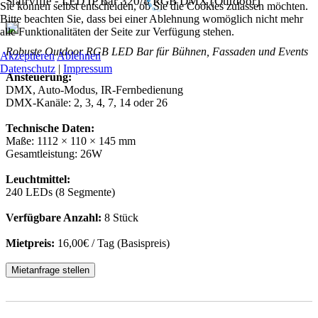
Stairville - LED IP Bar 320/8 RGB DMX (Outdoor)
Sie können selbst entscheiden, ob Sie die Cookies zulassen möchten.
Bitte beachten Sie, dass bei einer Ablehnung womöglich nicht mehr
alle Funktionalitäten der Seite zur Verfügung stehen.
Robuste Outdoor RGB LED Bar für Bühnen, Fassaden und Events
Akzeptieren
Ablehnen
Datenschutz
|
Impressum
Ansteuerung:
DMX, Auto-Modus, IR-Fernbedienung
DMX-Kanäle: 2, 3, 4, 7, 14 oder 26
Technische Daten:
Maße: 1112 × 110 × 145 mm
Gesamtleistung: 26W
Leuchtmittel:
240 LEDs (8 Segmente)
Verfügbare Anzahl:
8 Stück
Mietpreis:
16,00€ / Tag (Basispreis)
Mietanfrage stellen