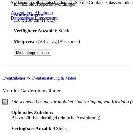
Sie können selbst entscheiden, ob Sie die Cookies zulassen möcht
für flexible Absperranwendungen
Akzeptieren
Ablehnen
Abmessungen:
Datenschutz
|
Impressum
110 x 260 cm (H x L)
Verfügbare Anzahl:
6 Stück
Mietpreis:
7,50€ / Tag (Basispreis)
Mietanfrage stellen
Eventzubehör
➭
Eventausstattung & Möbel
Mobiler Garderobenständer
Die schnelle Lösung zur mobilen Unterbringung von Kleidung (z
Optionales Zubehör:
Bis zu 300 Kleiderbügel (einfache Ausführung)
Verfügbare Anzahl:
9 Stück