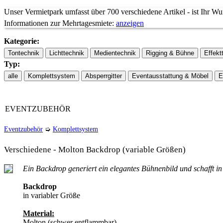
Unser Vermietpark umfasst über 700 verschiedene Artikel - ist Ihr Wun
Informationen zur Mehrtagesmiete:
anzeigen
Kategorie:
Typ:
Tage:
1 Tag
2 Tage
3 Tage
4 Tage
5 Ta
Faktor:
1x
1,5x
2x
2,5x
3x
EVENTZUBEHÖR
Eventzubehör
➭
Komplettsystem
Verschiedene - Molton Backdrop (variable Größen)
Ein Backdrop generiert ein elegantes Bühnenbild und schafft i
Backdrop
in variabler Größe
Material:
Molton (schwer entflammbar)