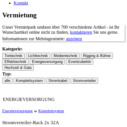
Kontakt
Vermietung
Unser Vermietpark umfasst über 700 verschiedene Artikel - ist Ihr
Wunschartikel online nicht zu finden,
kontaktieren
Sie uns gerne.
Informationen zur Mehrtagesmiete:
anzeigen
Kategorie:
Typ:
ab 7
Tage:
1 Tag
2 Tage
3 Tage
4 Tage
5 Tage
6 Tage
Tage
auf
ENERGIEVERSORGUNG
Faktor:
1x
1,5x
2x
2,5x
3x
3,3x
Anfrage
Energieversorgung
➭
Komplettsystem
Stromverteiler-Rack 2x 32A