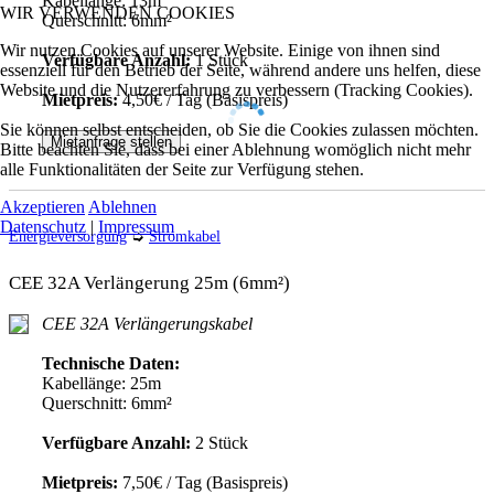
Kabellänge: 13m
WIR VERWENDEN COOKIES
Querschnitt: 6mm²
Wir nutzen Cookies auf unserer Website. Einige von ihnen sind
Verfügbare Anzahl:
1 Stück
essenziell für den Betrieb der Seite, während andere uns helfen, diese
Website und die Nutzererfahrung zu verbessern (Tracking Cookies).
Mietpreis:
4,50€ / Tag (Basispreis)
Sie können selbst entscheiden, ob Sie die Cookies zulassen möchten.
Mietanfrage stellen
Bitte beachten Sie, dass bei einer Ablehnung womöglich nicht mehr
alle Funktionalitäten der Seite zur Verfügung stehen.
Akzeptieren
Ablehnen
Datenschutz
|
Impressum
Energieversorgung
➭
Stromkabel
CEE 32A Verlängerung 25m (6mm²)
CEE 32A Verlängerungskabel
Technische Daten:
Kabellänge: 25m
Querschnitt: 6mm²
Verfügbare Anzahl:
2 Stück
Mietpreis:
7,50€ / Tag (Basispreis)